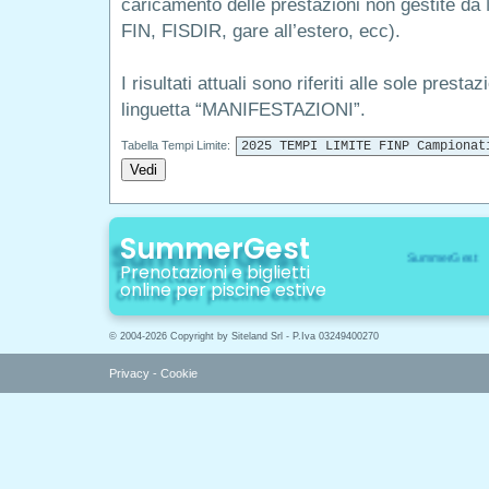
caricamento delle prestazioni non gestite da
FIN, FISDIR, gare all’estero, ecc).
I risultati attuali sono riferiti alle sole presta
linguetta “MANIFESTAZIONI”.
Tabella Tempi Limite:
Vedi
SummerGest
Prenotazioni e biglietti
online per piscine estive
© 2004-2026 Copyright by Siteland Srl - P.Iva 03249400270
Privacy
-
Cookie