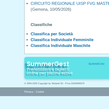
CIRCUITO REGIONALE UISP FVG MASTER
(Gemona, 10/05/2026)
Classifiche
Classifica per Società
Classifica Individuale Femminile
Classifica Individuale Maschile
SummerGest
Prenotazioni e biglietti
online per piscine estive
© 2004-2026 Copyright by Siteland Srl - P.Iva 03249400270
Privacy
-
Cookie