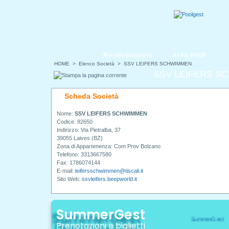
Manifestazioni
Area FINP
HOME
> Elenco Società > SSV LEIFERS SCHWIMMEN
SSV LEIFERS S
Scheda Società
Nome:
SSV LEIFERS SCHWIMMEN
Codice: 92650
Indirizzo: Via Pietralba, 37
39055 Laives (BZ)
Zona di Appartenenza: Com Prov Bolzano
Telefono: 3313667580
Fax: 1786074144
E-mail:
leifersschwimmen@tiscali.it
Sito Web:
ssvleifers.beepworld.it
SummerGest
Prenotazioni e biglietti