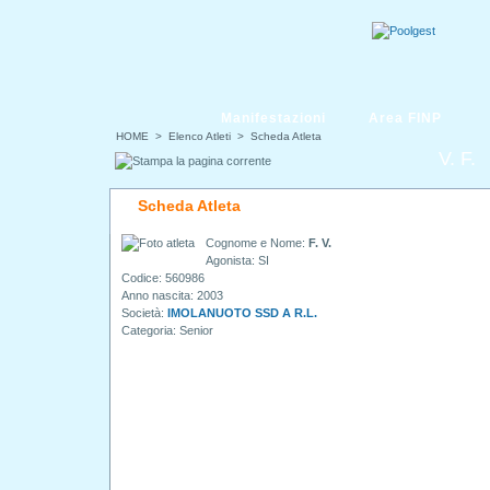
Manifestazioni
Area FINP
HOME
> Elenco Atleti > Scheda Atleta
V. F.
Scheda Atleta
Cognome e Nome:
F. V.
Agonista: SI
Codice: 560986
Anno nascita: 2003
Società:
IMOLANUOTO SSD A R.L.
Categoria: Senior