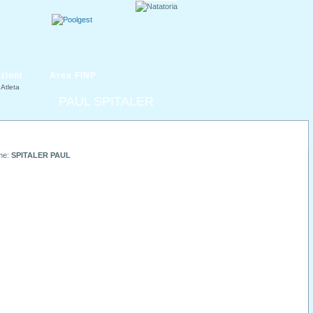
zioni
Area FINP
Atleta
PAUL SPITALER
me:
SPITALER PAUL