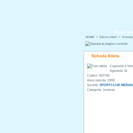
Manifesta
HOME
> Elenco Atleti > Scheda 
Scheda Atleta
Cognome e No
Agonista: SI
Codice: 953790
Anno nascita: 2008
Società:
SPORTCLUB MERAN
Categoria: Juniores