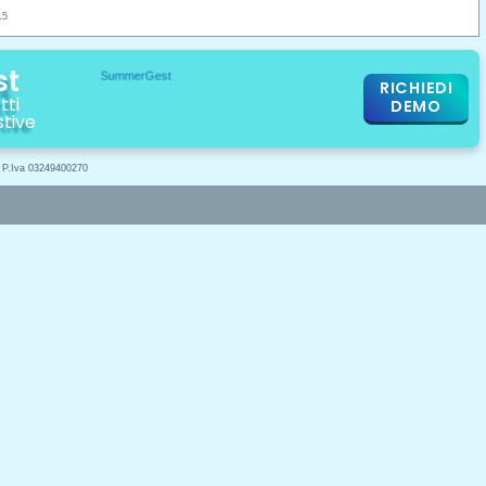
15
st
RICHIEDI
tti
DEMO
stive
- P.Iva 03249400270