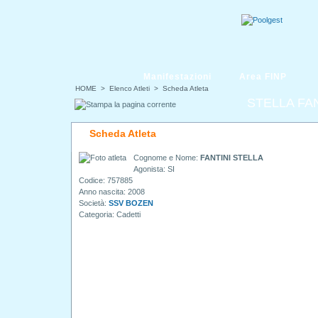
Manifestazioni
Area FINP
HOME
> Elenco Atleti > Scheda Atleta
STELLA FAN
Scheda Atleta
Cognome e Nome:
FANTINI STELLA
Agonista: SI
Codice: 757885
Anno nascita: 2008
Società:
SSV BOZEN
Categoria: Cadetti