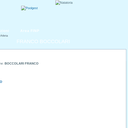
zioni
Area FINP
Atleta
FRANCO BOCCOLARI
me:
BOCCOLARI FRANCO
TO