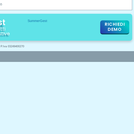
55
st
RICHIEDI
tti
DEMO
stive
- P.Iva 03249400270