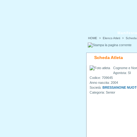
Manifesta
HOME
> Elenco Atleti > Scheda 
Scheda Atleta
Cognome e No
Agonista: SI
Codice: 709645
Anno nascita: 2004
Società:
BRESSANONE NUO
Categoria: Senior