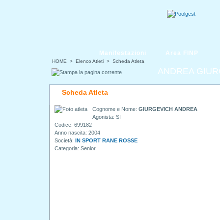
Manifestazioni
Area FINP
HOME
> Elenco Atleti > Scheda Atleta
ANDREA GIUR
Scheda Atleta
Cognome e Nome:
GIURGEVICH ANDREA
Agonista: SI
Codice: 699182
Anno nascita: 2004
Società:
IN SPORT RANE ROSSE
Categoria: Senior