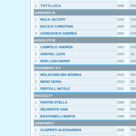
3
TOTTI LUCA
2006
PO
JUNIORES M
1
NUCA JACOPO
2004
GI
2
BACICO CHRISTIAN
2005
GI
3
GIURGEVICH ANDREA
2004
GI
ASSOLUTI M
1
CAMPOLO ANDREA
2002
GI
2
OPATRIL LEON
2003
SC 
3
RIVA LUIGI MARIO
2002
GI
ESORDIENTI A F
1
MOLDOVAN MIA MONIKA
2010
SS
2
MONZ NORA
2010
SC 
3
PERTOLL NICOLE
2011
SS
RAGAZZI F
1
FANTINI STELLA
2008
SS
2
DELMONTE ASIA
2008
PO
3
BASTIANELLI MARTA
2008
PO
JUNIORES F
1
GUSPERTI ALESSANDRA
2006
TE