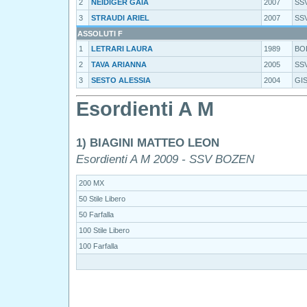
2
NEIDIGER GAIA
2007
SS
3
STRAUDI ARIEL
2007
SS
ASSOLUTI F
1
LETRARI LAURA
1989
BO
2
TAVA ARIANNA
2005
SS
3
SESTO ALESSIA
2004
GI
Esordienti A M
1) BIAGINI MATTEO LEON
Esordienti A M 2009 - SSV BOZEN
200 MX
50 Stile Libero
50 Farfalla
100 Stile Libero
100 Farfalla