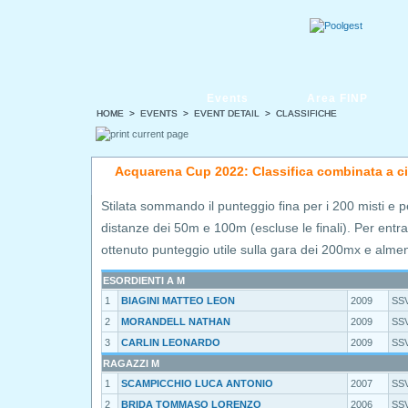
Events
Area FINP
HOME
HOME
>
>
EVENTS
EVENTS
>
>
EVENT DETAIL
EVENT DETAIL
> CLASSIFICHE
> CLASSIFICHE
Acquarena Cup 2022: Classifica combinata a c
Stilata sommando il punteggio fina per i 200 misti e pe
distanze dei 50m e 100m (escluse le finali). Per entrar
ottenuto punteggio utile sulla gara dei 200mx e alm
ESORDIENTI A M
1
BIAGINI MATTEO LEON
2009
SS
2
MORANDELL NATHAN
2009
SS
3
CARLIN LEONARDO
2009
SS
RAGAZZI M
1
SCAMPICCHIO LUCA ANTONIO
2007
SS
2
BRIDA TOMMASO LORENZO
2006
SS